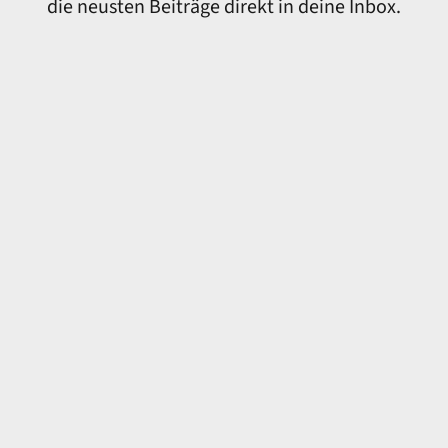
die neusten Beiträge direkt in deine Inbox.
E-Mail-Adresse
Vorname
Ich möchte den Newsletter erhalten und akzeptiere die
Datenschutzerklärung. Du erhälst keine Werbung, keinen Schnickschnack -
nur 100% Content.
Du kannst den Newsletter jederzeit über den Link in
dem Newsletter abbestellen.