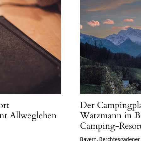
ort
Der Campingplat
ant Allweglehen
Watzmann in Be
Camping-Resort
Bayern
,
Berchtesgadener