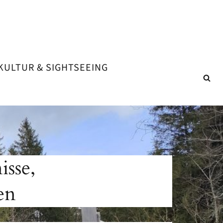
KULTUR & SIGHTSEEING
isse,
en