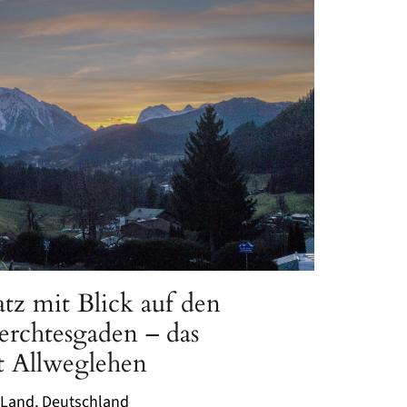
z mit Blick auf den
rchtesgaden – das
 Allweglehen
 Land
,
Deutschland