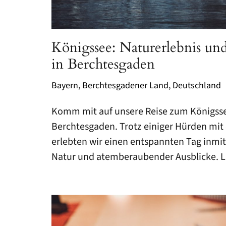
NATIONALPARK EIFEL
VULKANEIFEL
Königssee: Naturerlebnis u
TEUTOBURGER WALD
in Berchtesgaden
SAUERLAND
Bayern
,
Berchtesgadener Land
,
Deutschland
SCHWARZWALD
Komm mit auf unsere Reise zum Königsse
Berchtesgaden. Trotz einiger Hürden mi
erlebten wir einen entspannten Tag inmi
Natur und atemberaubender Ausblicke. La