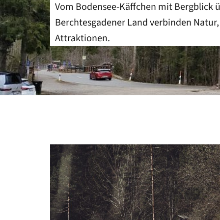
Vom Bodensee-Käffchen mit Bergblick ü
PORTUGAL
Berchtesgadener Land verbinden Natur, 
LANZAROTE
Attraktionen.
KROATIEN
TSCHECHIEN
FRANKREICH
GRIECHENLAND
ZAKYNTHOS
REGIONEN
NRW
RHEINLAND-PFALZ
BAYERN