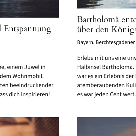
Bartholomä entd
nd Entspannung
über den König
Bayern
,
Berchtesgadener
Erlebe mit uns eine un
e, einem Juwel in
Halbinsel Bartholomä. T
t dem Wohnmobil,
war es ein Erlebnis der
tten beeindruckender
atemberaubenden Kulis
ss dich inspirieren!
es war jeden Cent wert.