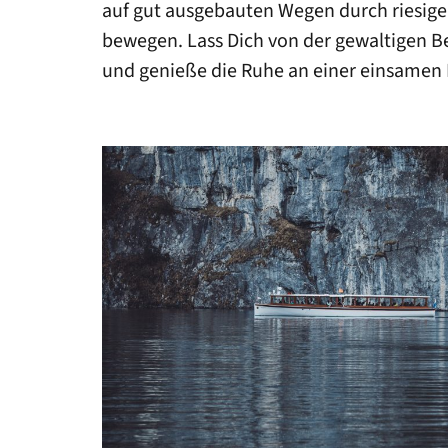
auf gut ausgebauten Wegen durch riesig
bewegen. Lass Dich von der gewaltigen Be
NIZZA
und genieße die Ruhe an einer einsamen 
ZADAR
PRAG
SONSTIGE SPOTS
ALLGÄUER ALPEN
HOCHSAUERLANDKREIS
BERCHTESGADENER LAND
HARZGEBIRGE
NATIONALPARK HARZ
NATIONALPARK HUNSRÜCK-HOCHWALD