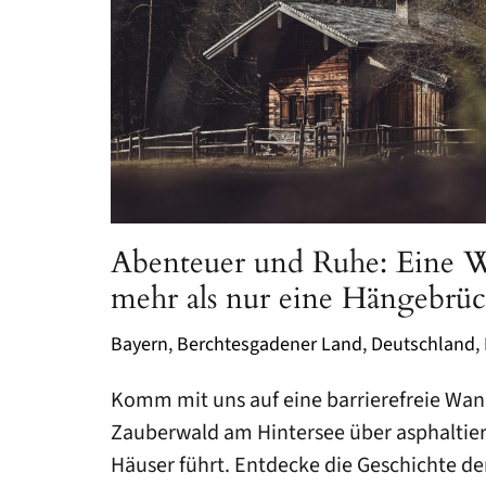
NIEDERSACHSEN
HESSEN
THÜRINGEN
ALGARVE
PROVENCE-ALPES-CÔTE D’AZUR
TIROL
Abenteuer und Ruhe: Eine 
mehr als nur eine Hängebrüc
STÄDTE
Bayern
,
Berchtesgadener Land
,
Deutschland
,
ATHEN
Komm mit uns auf eine barrierefreie Wa
DÜSSELDORF
Zauberwald am Hintersee über asphaltier
PARIS
Häuser führt. Entdecke die Geschichte de
STRASSBURG