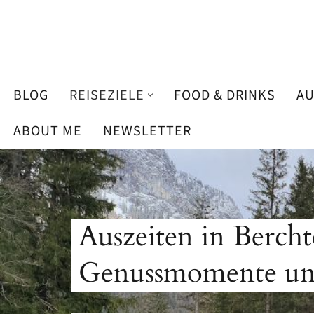
Zum
Inhalt
springen
BLOG
REISEZIELE
FOOD & DRINKS
AU
ABOUT ME
NEWSLETTER
LÄNDER
DEUTSCHLAND
ÖSTERREICH
Auszeiten in Bercht
NIEDERLANDE
Genussmomente und
SPANIEN
MALLORCA