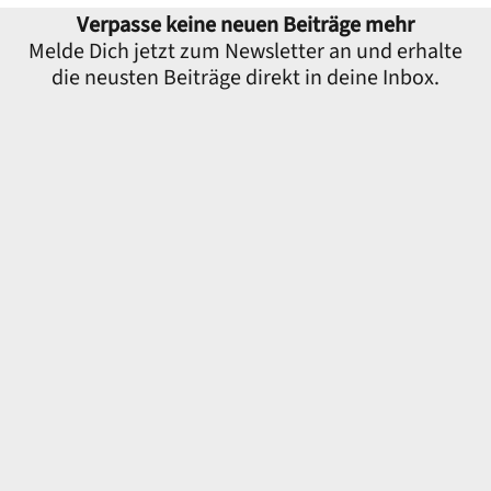
Verpasse keine neuen Beiträge mehr
Melde Dich jetzt zum Newsletter an und erhalte
die neusten Beiträge direkt in deine Inbox.
E-Mail-Adresse
Vorname
Ich möchte den Newsletter erhalten und akzeptiere die
Datenschutzerklärung. Du erhälst keine Werbung, keinen Schnickschnack -
nur 100% Content.
Du kannst den Newsletter jederzeit über den Link in