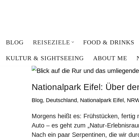
Zum
Inhalt
springen
BLOG
REISEZIELE
FOOD & DRINKS
KULTUR & SIGHTSEEING
ABOUT ME
LÄNDER
DEUTSCHLAND
Nationalpark Eifel: Über d
ÖSTERREICH
Blog
,
Deutschland
,
Nationalpark Eifel
,
NR
NIEDERLANDE
Morgens heißt es: Frühstücken, fertig
SPANIEN
Auto – es geht zum „Natur-Erlebnisra
MALLORCA
Nach ein paar Serpentinen, die wir d