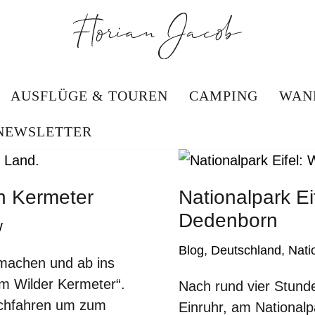
AUSFLÜGE & TOUREN
CAMPING
WAN
NEWSLETTER
en Kermeter
Nationalpark E
Dedenborn
W
Blog
,
Deutschland
,
Nati
 machen und ab ins
um Wilder Kermeter“.
Nach rund vier Stund
urchfahren um zum
Einruhr, am Nationalp