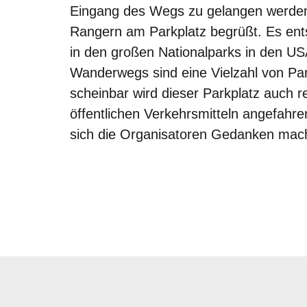
Eingang des Wegs zu gelangen werden
PORTUGAL
Rangern am Parkplatz begrüßt. Es ents
LANZAROTE
in den großen Nationalparks in den U
KROATIEN
Wanderwegs sind eine Vielzahl von Par
scheinbar wird dieser Parkplatz auch 
TSCHECHIEN
öffentlichen Verkehrsmitteln angefahr
FRANKREICH
sich die Organisatoren Gedanken m
GRIECHENLAND
ZAKYNTHOS
REGIONEN
NRW
RHEINLAND-PFALZ
BAYERN