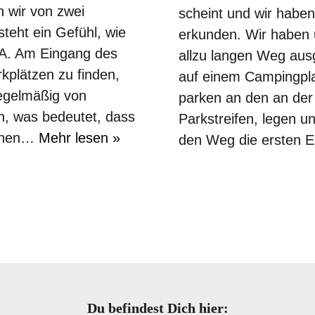
 wir von zwei
scheint und wir habe
teht ein Gefühl, wie
erkunden. Wir haben u
SA. Am Eingang des
allzu langen Weg aus
kplätzen zu finden,
auf einem Campingpla
regelmäßig von
parken an den an der
en, was bedeutet, dass
Parkstreifen, legen 
achen…
Mehr lesen »
den Weg die ersten 
Du befindest Dich hier: