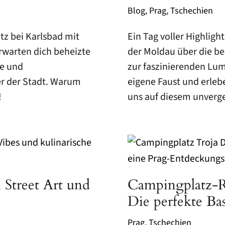
Blog
,
Prag
,
Tschechien
z bei Karlsbad mit
Ein Tag voller Highlig
rwarten dich beheizte
der Moldau über die be
he und
zur faszinierenden Lum
 der Stadt. Warum
eigene Faust und erle
!
uns auf diesem unverge
, Street Art und
Campingplatz-
Die perfekte Ba
Prag
,
Tschechien