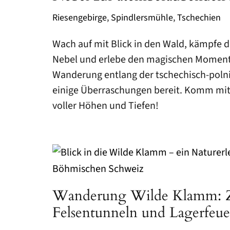
NATIONALPARK EIFEL
Riesengebirge
,
Spindlersmühle
,
Tschechien
VULKANEIFEL
Wach auf mit Blick in den Wald, kämpfe 
TEUTOBURGER WALD
Nebel und erlebe den magischen Moment
SAUERLAND
Wanderung entlang der tschechisch-polni
einige Überraschungen bereit. Komm mit
SCHWARZWALD
voller Höhen und Tiefen!
Wanderung Wilde Klamm: 
Felsentunneln und Lagerfeu