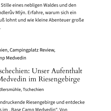
Stille eines nebligen Waldes und den
ndlerův Mlýn. Erfahre, warum sich ein
uß lohnt und wie kleine Abenteuer große
.
chechien: Unser Aufenthalt
edvedin im Riesengebirge
dlersmühle
,
Tschechien
eindruckende Riesengebirge und entdecke
s im „Base Camp Medvedin“. Von