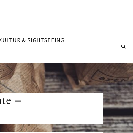
KULTUR & SIGHTSEEING
te –