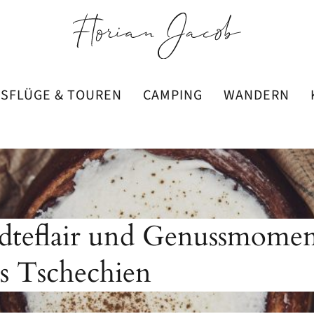
SFLÜGE & TOUREN
CAMPING
WANDERN
tädteflair und Genussmomen
us Tschechien