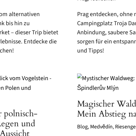
Vom alternativen
Prag entdecken, ohne m
k bis hin zu
Campingplatz Troja Da
ket – dieser Trip bietet
Anbindung, saubere Sa
rlebnisse. Entdecke die
sorgen für ein entspann
schen!
und Tipps!
Magischer Wald
 polnisch-
Mein Abstieg n
Regen und
Blog
,
Medvědín
,
Riesenge
Aussicht