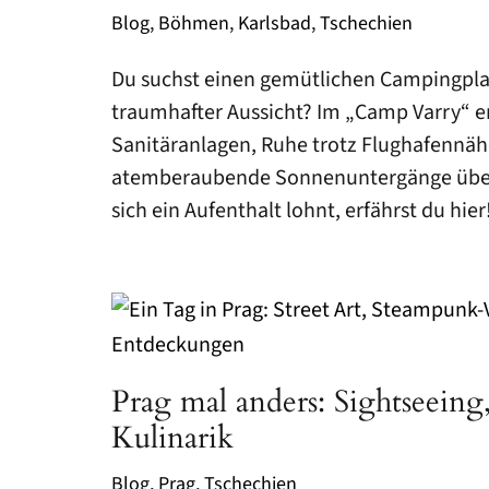
Blog
,
Böhmen
,
Karlsbad
,
Tschechien
NIEDERSACHSEN
HESSEN
Du suchst einen gemütlichen Campingplat
traumhafter Aussicht? Im „Camp Varry“ e
THÜRINGEN
Sanitäranlagen, Ruhe trotz Flughafennä
ALGARVE
atemberaubende Sonnenuntergänge über
PROVENCE-ALPES-CÔTE D’AZUR
sich ein Aufenthalt lohnt, erfährst du hier
TIROL
STÄDTE
ATHEN
Prag mal anders: Sightseeing
DÜSSELDORF
Kulinarik
PARIS
Blog
,
Prag
,
Tschechien
STRASSBURG