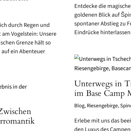
Entdecke die magische 
goldenen Blick auf Špi
spontaner Abstieg zu F
dich durch Regen und
Eindrücke hinterlassen
 am Vogelstein: Unsere
schen Grenze hält so
 auf ein Abenteuer
Unterwegs in Ts
im Base Camp M
Blog
,
Riesengebirge
,
Spin
Zwischen
erromantik
Erlebe mit uns das be
den Luxus des Campen