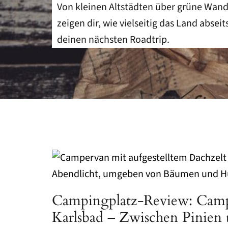
Von kleinen Altstädten über grüne Wand
PORTUGAL
zeigen dir, wie vielseitig das Land abse
LANZAROTE
deinen nächsten Roadtrip.
KROATIEN
TSCHECHIEN
FRANKREICH
GRIECHENLAND
ZAKYNTHOS
REGIONEN
NRW
Campingplatz-Review: Camp
RHEINLAND-PFALZ
Karlsbad – Zwischen Pinien
BAYERN