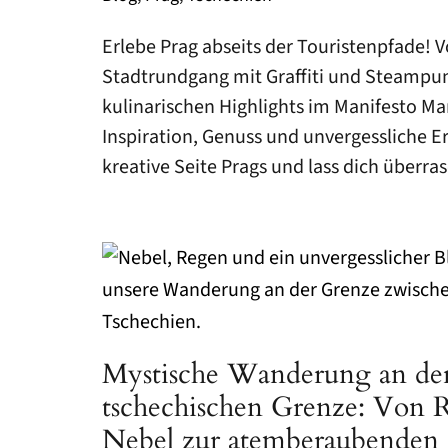
NIZZA
Erlebe Prag abseits der Touristenpfade! 
Stadtrundgang mit Graffiti und Steampun
ZADAR
kulinarischen Highlights im Manifesto Mar
PRAG
Inspiration, Genuss und unvergessliche E
SONSTIGE SPOTS
kreative Seite Prags und lass dich überra
ALLGÄUER ALPEN
HOCHSAUERLANDKREIS
BERCHTESGADENER LAND
HARZGEBIRGE
Mystische Wanderung an der
NATIONALPARK HARZ
tschechischen Grenze: Von 
NATIONALPARK HUNSRÜCK-HOCHWALD
Nebel zur atemberaubenden 