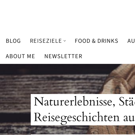
Zum
Inhalt
springen
BLOG
REISEZIELE
FOOD & DRINKS
AU
ABOUT ME
NEWSLETTER
LÄNDER
DEUTSCHLAND
ÖSTERREICH
Naturerlebnisse, S
NIEDERLANDE
Reisegeschichten a
SPANIEN
MALLORCA