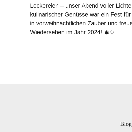
PORTUGAL
Leckereien – unser Abend voller Lichte
kulinarischer Genüsse war ein Fest für
LANZAROTE
in vorweihnachtlichen Zauber und freue
KROATIEN
Wiedersehen im Jahr 2024! 🎄✨
TSCHECHIEN
FRANKREICH
GRIECHENLAND
ZAKYNTHOS
REGIONEN
NRW
RHEINLAND-PFALZ
Blog
BAYERN