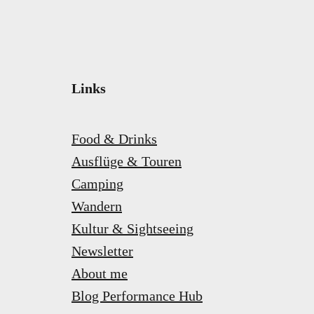
NIEDERSACHSEN
HESSEN
THÜRINGEN
Links
ALGARVE
PROVENCE-ALPES-CÔTE D’AZUR
Food & Drinks
Ausflüge & Touren
TIROL
Camping
STÄDTE
Wandern
Kultur & Sightseeing
ATHEN
Newsletter
DÜSSELDORF
About me
PARIS
Blog Performance Hub
STRASSBURG