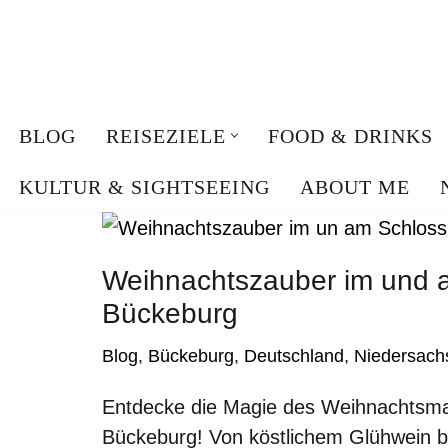
Zum
Inhalt
springen
BLOG
REISEZIELE
FOOD & DRINKS
KULTUR & SIGHTSEEING
ABOUT ME
LÄNDER
DEUTSCHLAND
Weihnachtszauber im und 
ÖSTERREICH
Bückeburg
NIEDERLANDE
Blog
,
Bückeburg
,
Deutschland
,
Niedersach
SPANIEN
Entdecke die Magie des Weihnachtsma
MALLORCA
Bückeburg! Von köstlichem Glühwein 