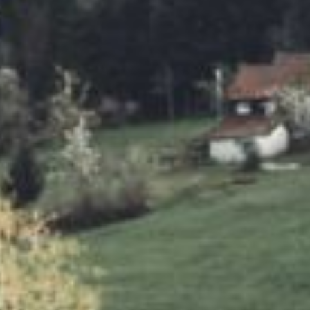
NIZZA
ZADAR
PRAG
SONSTIGE SPOTS
ALLGÄUER ALPEN
HOCHSAUERLANDKREIS
BERCHTESGADENER LAND
HARZGEBIRGE
NATIONALPARK HARZ
NATIONALPARK HUNSRÜCK-HOCHWALD