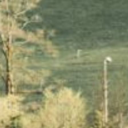
NATIONALPARK EIFEL
VULKANEIFEL
TEUTOBURGER WALD
SAUERLAND
SCHWARZWALD