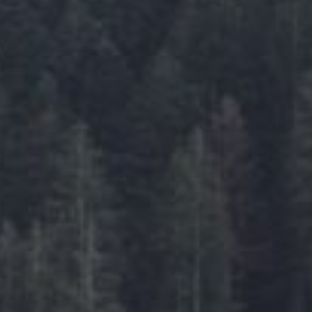
PORTUGAL
LANZAROTE
KROATIEN
TSCHECHIEN
FRANKREICH
GRIECHENLAND
ZAKYNTHOS
REGIONEN
NRW
RHEINLAND-PFALZ
BAYERN