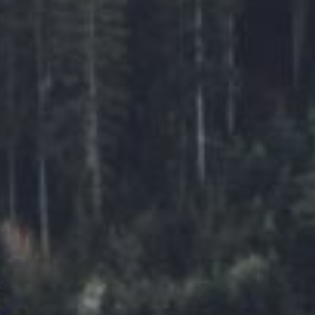
NIEDERSACHSEN
HESSEN
THÜRINGEN
ALGARVE
PROVENCE-ALPES-CÔTE D’AZUR
TIROL
STÄDTE
ATHEN
DÜSSELDORF
PARIS
STRASSBURG