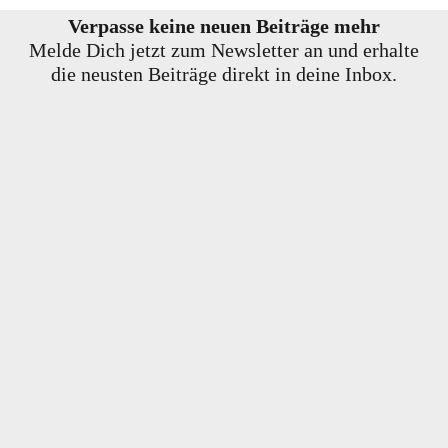
Verpasse keine neuen Beiträge mehr
Melde Dich jetzt zum Newsletter an und erhalte
die neusten Beiträge direkt in deine Inbox.
E-Mail-Adresse
Vorname
Ich möchte den Newsletter erhalten und akzeptiere die
Datenschutzerklärung. Du erhälst keine Werbung, keinen Schnickschnack -
nur 100% Content.
Du kannst den Newsletter jederzeit über den Link in