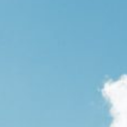
PORTUGAL
LANZAROTE
KROATIEN
TSCHECHIEN
FRANKREICH
GRIECHENLAND
ZAKYNTHOS
REGIONEN
NRW
RHEINLAND-PFALZ
BAYERN