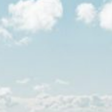
NIZZA
ZADAR
PRAG
SONSTIGE SPOTS
ALLGÄUER ALPEN
HOCHSAUERLANDKREIS
BERCHTESGADENER LAND
HARZGEBIRGE
NATIONALPARK HARZ
NATIONALPARK HUNSRÜCK-HOCHWALD