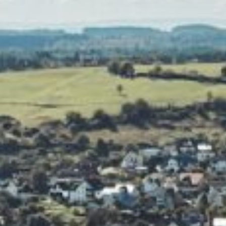
NATIONALPARK EIFEL
VULKANEIFEL
TEUTOBURGER WALD
SAUERLAND
SCHWARZWALD