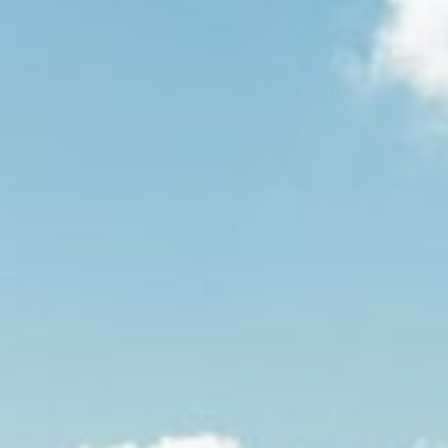
NIEDERSACHSEN
HESSEN
THÜRINGEN
ALGARVE
PROVENCE-ALPES-CÔTE D’AZUR
TIROL
STÄDTE
ATHEN
DÜSSELDORF
PARIS
STRASSBURG