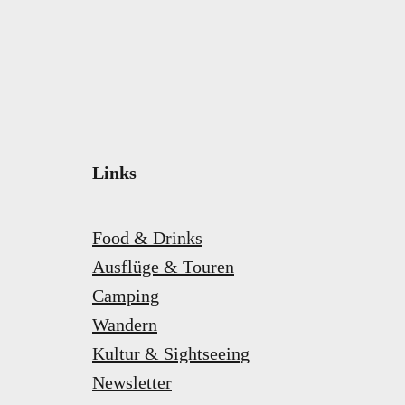
NIEDERSACHSEN
HESSEN
THÜRINGEN
ALGARVE
PROVENCE-ALPES-CÔTE D’AZUR
Links
TIROL
Food & Drinks
STÄDTE
Ausflüge & Touren
Camping
ATHEN
Wandern
DÜSSELDORF
Kultur & Sightseeing
PARIS
Newsletter
STRASSBURG