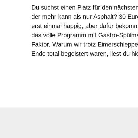
PORTUGAL
Du suchst einen Platz für den nächste
der mehr kann als nur Asphalt? 30 Eur
LANZAROTE
erst einmal happig, aber dafür bekomm
KROATIEN
das volle Programm mit Gastro-Spülm
TSCHECHIEN
Faktor. Warum wir trotz Eimerschlep
Ende total begeistert waren, liest du hi
FRANKREICH
GRIECHENLAND
ZAKYNTHOS
REGIONEN
NRW
RHEINLAND-PFALZ
BAYERN