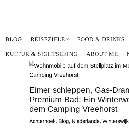
Zum
Inhalt
springen
BLOG
REISEZIELE
FOOD & DRINKS
KULTUR & SIGHTSEEING
ABOUT ME
LÄNDER
DEUTSCHLAND
ÖSTERREICH
Eimer schleppen, Gas-Dra
Premium-Bad: Ein Winterw
NIEDERLANDE
dem Camping Vreehorst
SPANIEN
Achterhoek
,
Blog
,
Niederlande
,
Winterswijk
MALLORCA